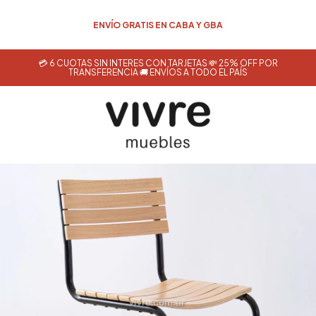
💳 6 CUOTAS SIN INTERÉS CON TARJETAS 💸 25% OFF POR
TRANSFERENCIA 🚚 ENVÍOS A TODO EL PAÍS