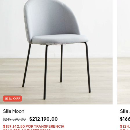
15
%
OFF
Silla Moon
Silla
$212.190,00
$16
$249.590,00