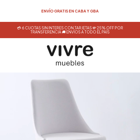
💳 6 CUOTAS SIN INTERÉS CON TARJETAS 💸 25% OFF POR
TRANSFERENCIA 🚚 ENVÍOS A TODO EL PAÍS