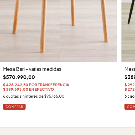
Mesa Bari - varias medidas
Mesa
$570.990,00
$38
6
cuotas sin interés de
$95.165,00
6
cuot
COMPRAR