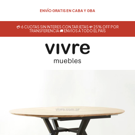
💳 6 CUOTAS SIN INTERÉS CON TARJETAS 💸 25% OFF POR
TRANSFERENCIA 🚚 ENVÍOS A TODO EL PAÍS